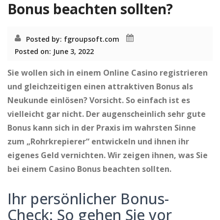
Bonus beachten sollten?
o
n
Posted by: fgroupsoft.com
Posted on: June 3, 2022
Sie wollen sich in einem Online Casino registrieren
und gleichzeitigen einen attraktiven Bonus als
Neukunde einlösen? Vorsicht. So einfach ist es
vielleicht gar nicht. Der augenscheinlich sehr gute
Bonus kann sich in der Praxis im wahrsten Sinne
zum „Rohrkrepierer“ entwickeln und ihnen ihr
eigenes Geld vernichten. Wir zeigen ihnen, was Sie
bei einem Casino Bonus beachten sollten.
Ihr persönlicher Bonus-
Check: So gehen Sie vor