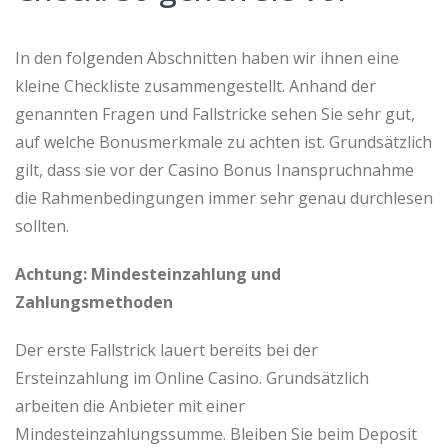
In den folgenden Abschnitten haben wir ihnen eine
kleine Checkliste zusammengestellt. Anhand der
genannten Fragen und Fallstricke sehen Sie sehr gut,
auf welche Bonusmerkmale zu achten ist. Grundsätzlich
gilt, dass sie vor der Casino Bonus Inanspruchnahme
die Rahmenbedingungen immer sehr genau durchlesen
sollten.
Achtung: Mindesteinzahlung und
Zahlungsmethoden
Der erste Fallstrick lauert bereits bei der
Ersteinzahlung im Online Casino. Grundsätzlich
arbeiten die Anbieter mit einer
Mindesteinzahlungssumme. Bleiben Sie beim Deposit