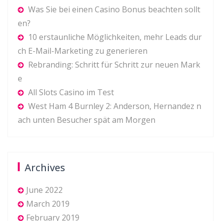
Was Sie bei einen Casino Bonus beachten sollt
en?
10 erstaunliche Möglichkeiten, mehr Leads dur
ch E-Mail-Marketing zu generieren
Rebranding: Schritt für Schritt zur neuen Mark
e
All Slots Casino im Test
West Ham 4 Burnley 2: Anderson, Hernandez n
ach unten Besucher spät am Morgen
Archives
June 2022
March 2019
February 2019