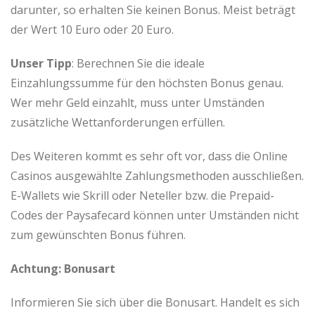
darunter, so erhalten Sie keinen Bonus. Meist beträgt
der Wert 10 Euro oder 20 Euro.
Unser Tipp
: Berechnen Sie die ideale
Einzahlungssumme für den höchsten Bonus genau.
Wer mehr Geld einzahlt, muss unter Umständen
zusätzliche Wettanforderungen erfüllen.
Des Weiteren kommt es sehr oft vor, dass die Online
Casinos ausgewählte Zahlungsmethoden ausschließen.
E-Wallets wie Skrill oder Neteller bzw. die Prepaid-
Codes der Paysafecard können unter Umständen nicht
zum gewünschten Bonus führen.
Achtung: Bonusart
Informieren Sie sich über die Bonusart. Handelt es sich