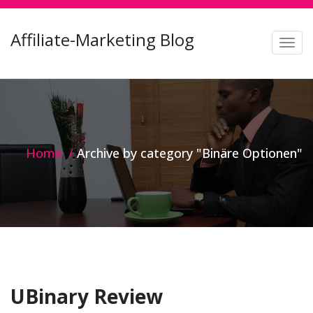
Affiliate-Marketing Blog
T
o
g
g
l
e
Home
Archive by category "Binäre Optionen"
n
a
v
i
g
Category:
Binäre Optionen
a
t
UBinary Review
i