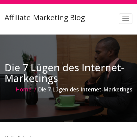
Affiliate-Marketing Blog
T
o
g
g
l
e
Die 7 Lügen des Internet-
n
Marketings
a
Home
Die 7 Lügen des Internet-Marketings
v
i
g
a
t
i