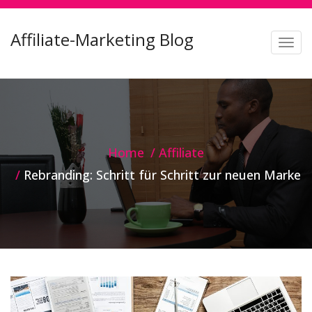
Affiliate-Marketing Blog
T
o
g
g
l
e
Home
Affiliate
n
Rebranding: Schritt für Schritt zur neuen Marke
a
v
i
g
a
t
i