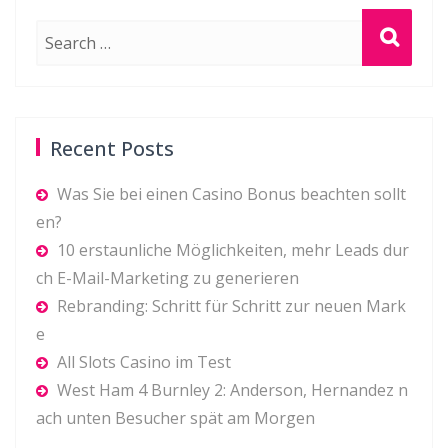
Post
P
N
Previous
Next
navigation
r
e
e
x
v
t
i
p
Recent Posts
o
o
Was Sie bei einen Casino Bonus beachten sollt
u
s
en?
s
t:
10 erstaunliche Möglichkeiten, mehr Leads dur
p
ch E-Mail-Marketing zu generieren
o
Rebranding: Schritt für Schritt zur neuen Mark
s
e
t:
All Slots Casino im Test
West Ham 4 Burnley 2: Anderson, Hernandez n
ach unten Besucher spät am Morgen