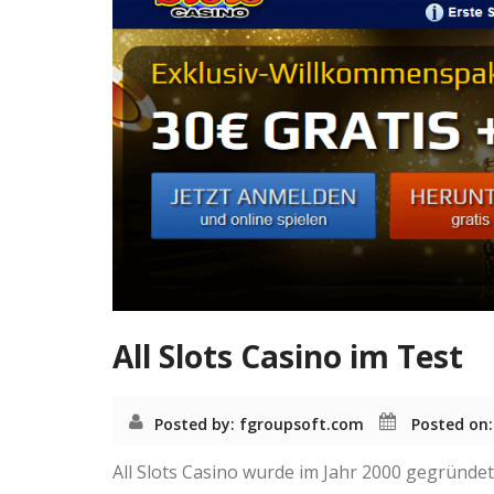
All Slots Casino im Test
Posted by: fgroupsoft.com
Posted on:
All Slots Casino wurde im Jahr 2000 gegründet i