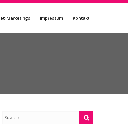
net-Marketings
Impressum
Kontakt