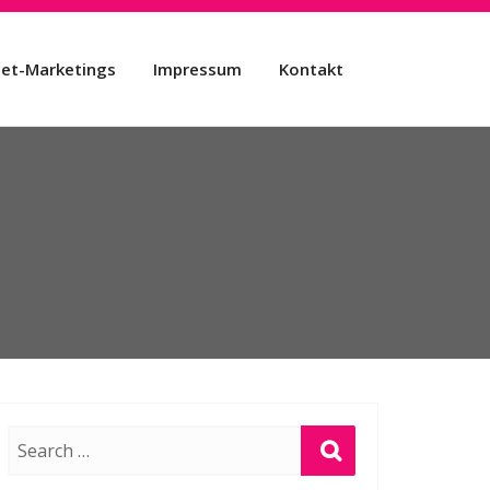
net-Marketings
Impressum
Kontakt