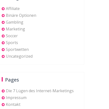
Affiliate
Binäre Optionen
Gambling
Marketing
Soccer
Sports
Sportwetten
Uncategorized
Pages
Die 7 Lügen des Internet-Marketings
Impressum
Kontakt