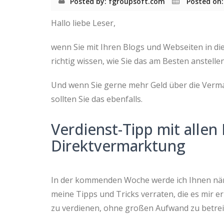
Posted by: fgroupsoft.com
Posted on:
Hallo liebe Leser,
wenn Sie mit Ihren Blogs und Webseiten in di
richtig wissen, wie Sie das am Besten anstellen
Und wenn Sie gerne mehr Geld über die Verm
sollten Sie das ebenfalls.
Verdienst-Tipp mit alle
Direktvermarktung
In der kommenden Woche werde ich Ihnen näm
meine Tipps und Tricks verraten, die es mir
zu verdienen, ohne großen Aufwand zu betrei