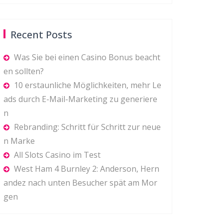
Recent Posts
Was Sie bei einen Casino Bonus beacht
en sollten?
10 erstaunliche Möglichkeiten, mehr Le
ads durch E-Mail-Marketing zu generiere
n
Rebranding: Schritt für Schritt zur neue
n Marke
All Slots Casino im Test
West Ham 4 Burnley 2: Anderson, Hern
andez nach unten Besucher spät am Mor
gen