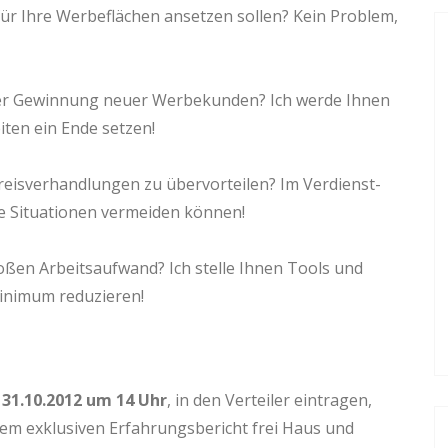
e für Ihre Werbeflächen ansetzen sollen? Kein Problem,
der Gewinnung neuer Werbekunden? Ich werde Ihnen
iten ein Ende setzen!
eisverhandlungen zu übervorteilen? Im Verdienst-
he Situationen vermeiden können!
oßen Arbeitsaufwand? Ich stelle Ihnen Tools und
Minimum reduzieren!
n
31.10.2012 um 14 Uhr
, in den Verteiler eintragen,
inem exklusiven Erfahrungsbericht frei Haus und