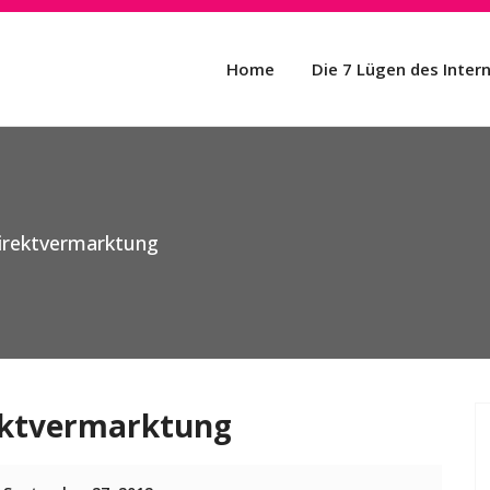
Home
Die 7 Lügen des Inter
Direktvermarktung
rektvermarktung